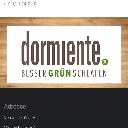
€
529,00
€
400,00
Adresse
Neuhauser GmbH
Maybachstraße 7