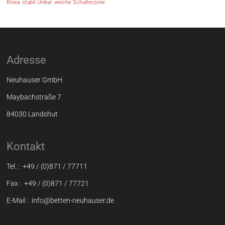
Röwa
stabil
Unikat
weiche Schulterzone
Adresse
Neuhauser GmbH
Maybachstraße 7
84030 Landshut
Kontakt
Tel. : +49 / (0)871 / 77711
Fax : +49 / (0)871 / 77721
E-Mail : info@betten-neuhauser.de