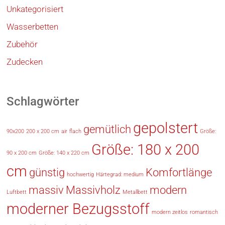
Unkategorisiert
Wasserbetten
Zubehör
Zudecken
Schlagwörter
gepolstert
gemütlich
90x200
200 x 200 cm
air
flach
Größe:
Größe: 180 x 200
90 x 200 cm
Größe: 140 x 220 cm
cm
günstig
Komfortlänge
hochwertig
Härtegrad: medium
massiv
Massivholz
modern
Luftbett
Metallbett
moderner Bezugsstoff
modern zeitlos
romantisch